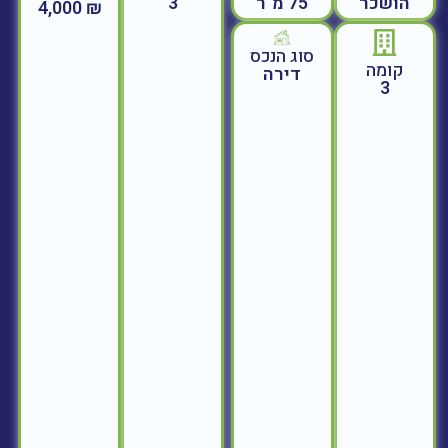
הושכר
75 מ"ר
3
₪ 4,000
סוג הנכס
קומה
דירה
3