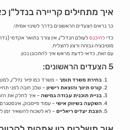
איך מתחילים קריירה בנדל"ן כ
כך נראים הצעדים הראשונים בדרך לשינוי אמיתי.
כדי
להיכנס
לעולם הנדל"ן, אין צורך בתואר אקדמי (נד
מוטיבציה גבוהה ורצון להצליח.
עם זאת, כדאי לדעת מראש איך להתכונן נכון.
5 הצעדים הראשונים:
בחירת משרד תומך
– משרד כמו
פיור נדל"ן
, למשל
קורס תיווך והוצאת רישיון
– שלב חובה לפני תחיל
בניית תוכנית עבודה גמישה
– איך לחלק את הזמ
השקעה בשיווק אישי
– עמוד פייסבוק, אינסטגרם 
הצבת יעדים ריאליים
– לא לשכוח להשאיר זמן ל
איך משלבים בין אמהות לקרייר