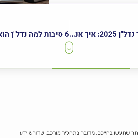
התקנות החדשות בתיווך נדל"ן 2025: איך אנחנו מבטיחים שירות הוגן, שקוף ומקצועי
תר שתעשו בחייכם. מדובר בתהליך מורכב, שדורש ידע