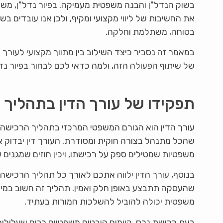
בשוק הנדל"ן והבנה משפטית מעמיקה. בפיור נדל"ן, משרד
את החשיבות של ליווי מקצועי ומקיף, ולכן אנו עובדים ב
בטוחה, משתלמת וחלקה.
במאמר זה נסביר כיצד השילוב בין מתווך מקצועי לעורך 
של שיתוף הפעולה הזה, ולמה כדאי לכם לבחור בפיור נ
תפקידו של עורך הדין בתהליך
עורך הדין הוא הגורם המשפטי המרכזי בתהליך הרכישה.
שהכל מתנהל בצורה חוקית ומסודרת. העורך דין יבדוק א
משפטיות שמטילים ספק על רכישתו, ויכין חוזים שמגנים ע
בנוסף, עורך הדין ילווה אתכם לאורך כל תהליך הרכישה,
שהעסקה תתבצע באופן חלק ואמין. תהליך זה חשוב במיו
משפטית יכולה להוביל להשלכות חמורות בעתיד.
בעת רכישת נכס, קיימים היבטים משפטיים רבים שעלול