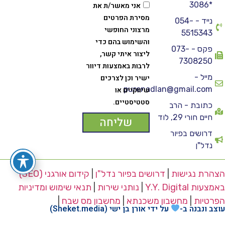
*3086
אני מאשר/ת את
מסירת הפרטים
נייד - 054-
מרצוני החופשי
5515343
והשימוש בהם כדי
פקס - 073-
ליצור איתי קשר,
7308250
לרבות באמצעות דיוור
מייל -
ישיר וכן לצרכים
purenadlan@gmail.com
שיווקיים או
סטטיסטיים.
כתובת - הרב
חיים חורי 29, לוד
שליחה
דרושים בפיור
נדל"ן
הצהרת נגישות
|
דרושים בפיור נדל"ן
|
קידום אורגני (SEO)
באמצעות Y.Y. Digital
|
נותני שירות
|
תנאי שימוש ומדיניות
הפרטיות
|
מחשבון משכנתא
|
מחשבון מס שבח
|
עוצב ונבנה ב-
על ידי אורן בן ישי (Sheket.media)