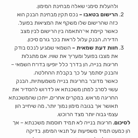
ולהעלות סימני שאלה מבחינת המימון.
הרישום בטאבו –
נכס תקין מבחינת הבנק הוא
כזה שהרישום שלו משקף את המציאות בפועל.
כאשר קיימת אי־התאמה בין הרישום לבין מצב
הדירה, הבנק עלול לראות בכך גורם סיכון.
חוות דעת שמאית –
השמאי שמגיע לנכס בודק
את מצבו בפועל ומעריך את שוויו. אם מתגלות
חריגות בנייה, הן בדרך כלל יופיעו בדו״ח השמאי –
והבנק יסתמך על כך בקבלת ההחלטה.
כאשר מדובר בחריגות בנייה משמעותיות, הבנק
עשוי לסרב למתן משכנתא או לדרוש להסדיר את
החריגה מראש. במקרים אחרים, ייתכן שהמשכנתא
תאושר אך בגובה מימון נמוך יותר, מה שיחייב הון
עצמי גבוה יותר מצד הרוכש.
לסיכום
, חריגות בנייה לא תמיד חוסמות משכנתא – אך
הן כמעט תמיד משפיעות על תנאי המימון. בדיקה