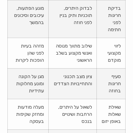
בדיקת
לבדוק היתרים,
מונע הפתעות,
חריגות
תוכניות ותיק בניין
עיכובים וסיכונים
לפני
לפני חוזה
בהמשך
חתימה
ליווי
שילוב מתווך מנוסה
מזהה בעיות
מקצועי
ואנשי מקצוע בשלב
לפני שהן
מוקדם
הראשוני
הופכות ליקרות
סעיף
ציון מצב תכנוני
מגן על הקונה
חריגות
והתחייבויות הצדדים
ומונע מחלוקות
בחוזה
עתידיות
שאילת
לשאול על היתרים,
מעלה מודעות
שאלות
הרחבות ושינויים
ומחזק שקיפות
באופן יזום
בנכס
בעסקה