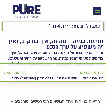
חריגות בנייה – מה זה, איך בודקים, ואיך
זה משפיע על ערך הנכס
מדריך מקיף וברור על חריגות בנייה: מה זה אומר בפועל, איך
בודקים לפני קנייה או מכירה, מה ההשפעה על מחיר ומשכנתא,
ואילו טעויות חשוב להימנע מהן – מניסיון מהשטח ברמלה ולוד.
לקריאת המאמר
לקריאת המאמר
גני אביב לוד – שכונה עם פוטנציאל נדל״ני אמיתי | מדריך למשקיעים ולמשפחות
גני איילון (אחיסמך) בלוד – המדריך המקיף לשכונה המתפתחת ביותר בעיר
חריגות בנייה הן אחד הנושאים הכי רגישים, מורכבים –