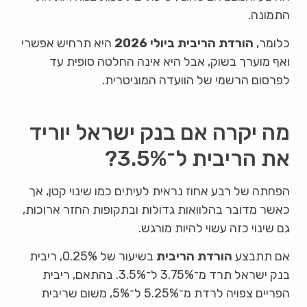
התמונה.
כלומר,
הורדת הריבית ביולי 2026
היא תרחיש אפשרי
ואף מוערך בשוק, אבל היא אינה החלטה סופית עד
לפרסום הרשמי של הוועדה המוניטרית.
מה יקרה אם בנק ישראל יוריד
את הריבית ל־3.5%?
הפחתה של רבע אחוז נראית לעיתים כמו שינוי קטן, אך
כאשר מדובר בהלוואות גדולות ובתקופות החזר ארוכות,
גם שינוי כזה עשוי להיות מורגש.
אם תתבצע
הורדת הריבית
בשיעור של 0.25%, ריבית
בנק ישראל תרד מ־3.75% ל־3.5%. בהתאם, ריבית
הפריים צפויה לרדת מ־5.25% ל־5%, משום שריבית