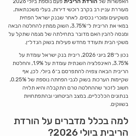
האפשרות של
הורדת הריבית
פעם נוספת ביולי 2026
מעוררת עניין רב בקרב רוכשי דירות, בעלי משכנתאות,
משקיעים ומוכרי נכסים. לאחר שבנק ישראל הפחית
במאי את הריבית ל־3.75%, השוק ממתין להחלטה הבאה
ומנסה להבין האם מדובר בתחילתה של מגמה שתקל על
משקי הבית ותעודד מחדש פעילות בשוק הנדל״ן.
נכון ל־28 ביוני 2026, ריבית בנק ישראל עומדת על
3.75%, האינפלציה השנתית עומדת על 1.9%, והחלטת
הריבית הבאה צפויה להתפרסם ב־6 ביולי. לכן, אף
שקיימות הערכות בשוק לגבי הפחתה נוספת של 0.25%,
חשוב לזכור שההחלטה טרם התקבלה והיא תלויה
בנתונים הכלכליים, במצב הביטחוני ובהתפתחויות
בשווקים.
למה בכלל מדברים על הורדת
הריבית ביולי 2026?