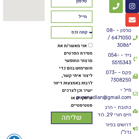
טלפון - 08-
6471050 /
*3086
אני מאשר/ת את
מסירת הפרטים
נייד - 054-
מרצוני החופשי
5515343
והשימוש בהם כדי
פקס - 073-
ליצור איתי קשר,
7308250
לרבות באמצעות דיוור
מייל -
ישיר וכן לצרכים
purenadlan@gmail.com
שיווקיים או
סטטיסטיים.
כתובת - הרב
חיים חורי 29, לוד
שליחה
דרושים בפיור
נדל"ן