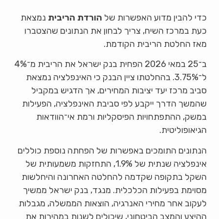
כדי להבין מדוע האפשרות של
הורדת הריבית
נמצאת
כעת במרכז השיח, צריך לבחון את הנתונים שהצטברו
מאז החלטת הריבית הקודמת.
ב־25 במאי 2026 הפחית בנק ישראל את הריבית מ־4%
ל־3.75%. בהחלטתו ציין הבנק כי האינפלציה נמצאת
סביב מרכז יעד יציבות המחירים, אך הדגיש במקביל
שהמשך הדרך ייקבע לפי סביבת האינפלציה, הפעילות
במשק, ההתפתחויות הפיסקליות ורמת אי־הוודאות
הגיאופוליטית.
הנתונים התומכים באפשרות של הפחתה נוספת כוללים
אינפלציה שנתית של 1.9%, התחזקות משמעותית של
השקל בתקופה שקדמה להחלטה האחרונה והיחלשות
מסוימת בפעילות הכלכלית. מנגד, בנק ישראל ממשיך
לעקוב אחר מחירי האנרגיה, הוצאות הממשלה, מגבלות
ההיצע והמצב הביטחוני, שיכולים לשנות במהירות את