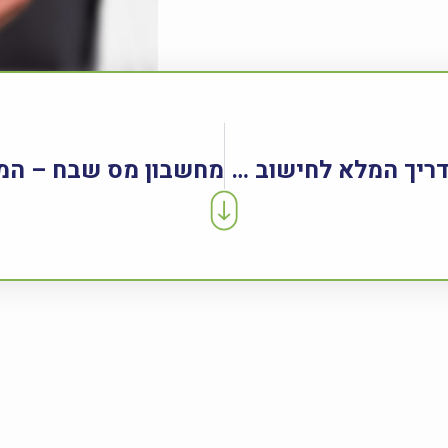
מחשבון משכנתא – המדריך המלא לחישוב החזר חודשי בדרך פשוטה