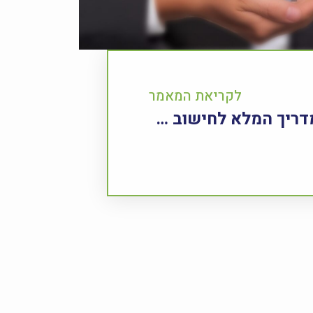
לקריאת המאמר
מחשבון מס שבח – המדריך המלא לחישוב מס ליניארי בישראל