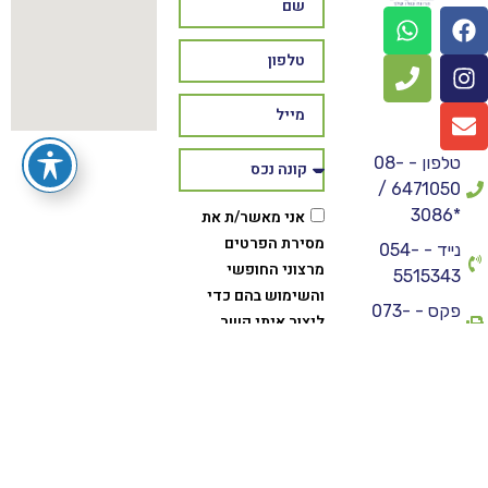
טלפון - 08-
6471050 /
*3086
אני מאשר/ת את
מסירת הפרטים
נייד - 054-
מרצוני החופשי
5515343
והשימוש בהם כדי
פקס - 073-
ליצור איתי קשר,
7308250
לרבות באמצעות דיוור
מייל -
ישיר וכן לצרכים
purenadlan@gmail.com
שיווקיים או
סטטיסטיים.
כתובת - הרב
חיים חורי 29, לוד
שליחה