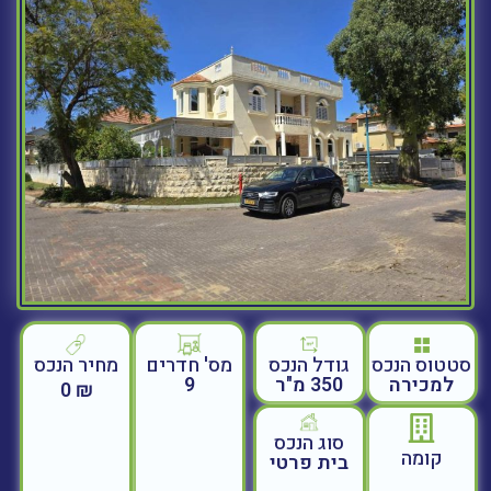
סטטוס הנכס
גודל הנכס
מחיר הנכס
מס' חדרים
למכירה
350 מ"ר
9
₪ 0
סוג הנכס
קומה
בית פרטי