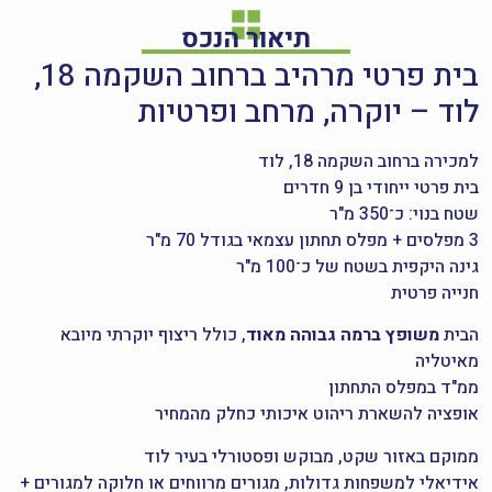
תיאור הנכס
בית פרטי מרהיב ברחוב השקמה 18,
לוד – יוקרה, מרחב ופרטיות
למכירה ברחוב השקמה 18, לוד
בית פרטי ייחודי בן 9 חדרים
שטח בנוי: כ־350 מ"ר
3 מפלסים + מפלס תחתון עצמאי בגודל 70 מ"ר
גינה היקפית בשטח של כ־100 מ"ר
חנייה פרטית
הבית
משופץ ברמה גבוהה מאוד
, כולל ריצוף יוקרתי מיובא
מאיטליה
ממ"ד במפלס התחתון
אופציה להשארת ריהוט איכותי כחלק מהמחיר
ממוקם באזור שקט, מבוקש ופסטורלי בעיר לוד
אידיאלי למשפחות גדולות, מגורים מרווחים או חלוקה למגורים +