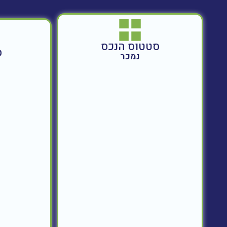
סטטוס הנכס
ס
נמכר