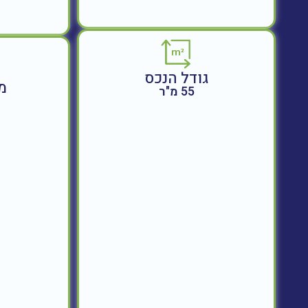
גודל הנכס
מ
55 מ"ר