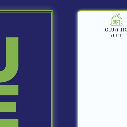
וג הנכס
דירה