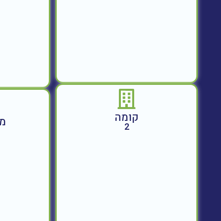
קומה
מח
2