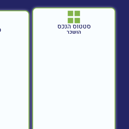
סטטוס הנכס
ס
הושכר