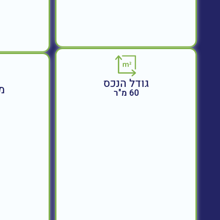
גודל הנכס
מ
60 מ"ר