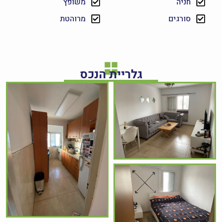
חניה
משופץ
סורגים
מרוהטת
גלריית הנכס