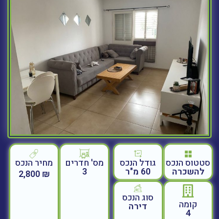
סטטוס הנכס
גודל הנכס
מחיר הנכס
מס' חדרים
להשכרה
60 מ"ר
3
₪ 2,800
סוג הנכס
קומה
דירה
4