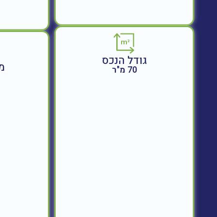
גודל הנכס
מ
70 מ"ר