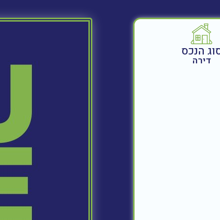
וג הנכס
דירה