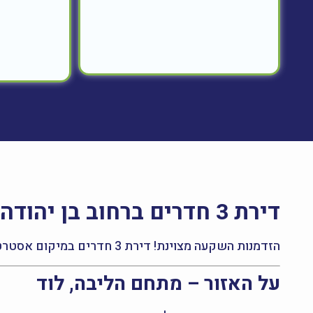
דירת 3 חדרים ברחוב בן יהודה 4, לוד – למכירה
הזדמנות השקעה מצוינת! דירת 3 חדרים במיקום אסטרטגי, הנמצאת במתחם פינוי־בינוי מתקדם עם תב"ע מאושרת — פוטנציאל השבחה גבוה במיוחד.
על האזור – מתחם הליבה, לוד