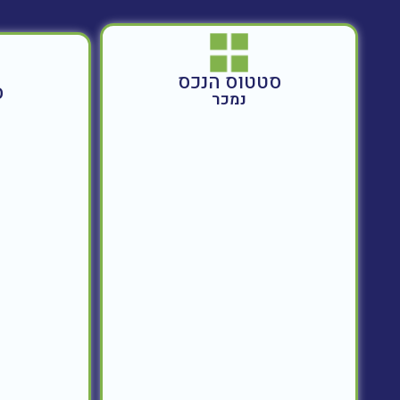
סטטוס הנכס
ס
נמכר