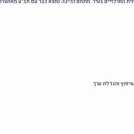
נית המרכזיים בעיר. מתחם
הליבה
נמצא כבר עם תב"ע מאושרת,