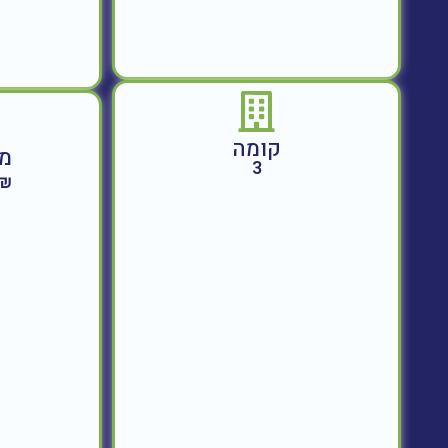
קומה
מח
3
050,000