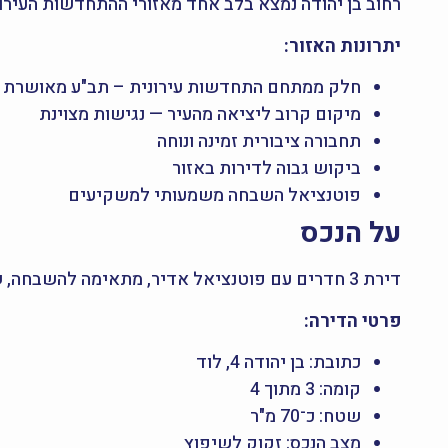
רחוב בן יהודה נמצא בלב אחד מאזורי ההתחדשות העירו
יתרונות האזור:
חלק ממתחם התחדשות עירונית – תב"ע מאושרת
מיקום קרוב ליציאה מהעיר — נגישות מצוינת
תחבורה ציבורית זמינה ונוחה
ביקוש גבוה לדירות באזור
פוטנציאל השבחה משמעותי למשקיעים
על הנכס
דירת 3 חדרים עם פוטנציאל אדיר, מתאימה להשבחה, שיפוץ והגדלת ערך.
פרטי הדירה:
כתובת: בן יהודה 4, לוד
קומה: 3 מתוך 4
שטח: כ־70 מ"ר
מצב הנכס: זקוק לשיפוץ