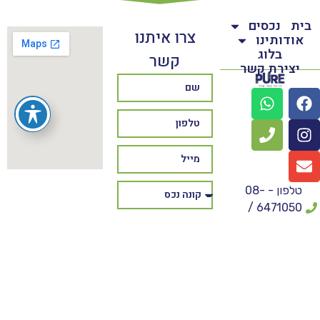
בית
נכסים
צרו איתנו
אודותינו
בלוג
קשר
יצירת קשר
טלפון - 08-
6471050 /
*3086
אני מאשר/ת את
מסירת הפרטים
נייד - 054-
מרצוני החופשי
5515343
והשימוש בהם כדי
פקס - 073-
ליצור איתי קשר,
7308250
לרבות באמצעות דיוור