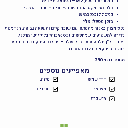
מושכרת ב־3,500 ₪ –
תשואה מיידית
חלק מפרויקט התחדשות עירונית – מתחם המלכים
כניסה לנכס: גמיש
סוכן מטפל:
אלי
נכס מצוין באזור מתפתח, עם שוכר קיים ותשואה גבוהה. הזדמנות
נדירה למשקיעים שמחפשים נכס איכותי בלוקיישן מרכזי.
פיור נדל"ן מלווה אותך בכל שלב – עם ידע עמוק בשטח וניסיון
בסגירת עסקאות בלוד והסביבה.
מספר נכס: 290
מאפיינים נוספים
דוד שמש
מיזוג
משופץ
סורגים
מושכרת