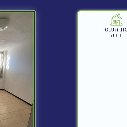
וג הנכס
דירה