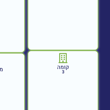
קומה
מח
3