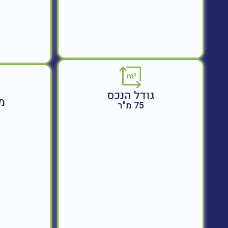
גודל הנכס
מ
75 מ"ר