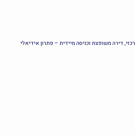
 ברחוב הנרי הרץ 1 מציעה שילוב מצוין של מיקום מרכזי, דירה משופצת וכניסה מיידית – פתרון אידיאלי