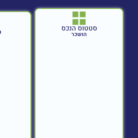
סטטוס הנכס
ס
הושכר