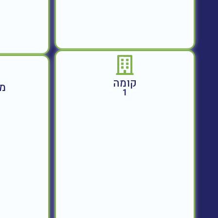
קומה
מח
1