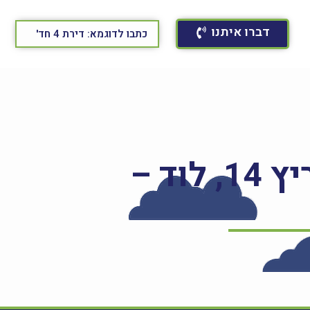
דברו איתנו
דירת 3 חד' ברחוב קדושי קהילת מזריץ 14, לוד –