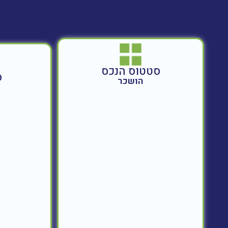
סטטוס הנכס
ס
הושכר