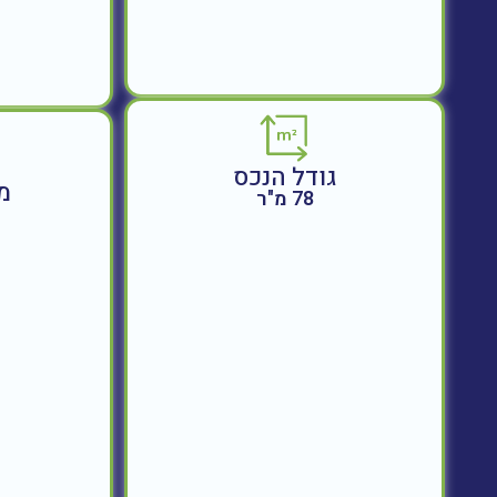
גודל הנכס
מ
78 מ"ר