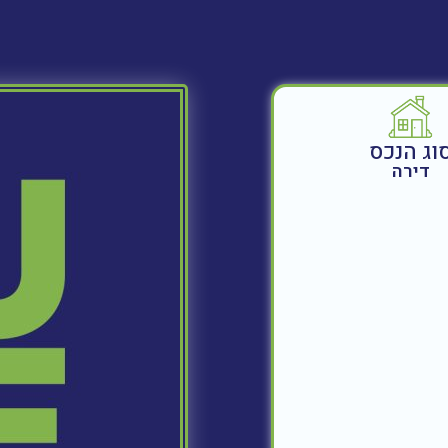
וג הנכס
דירה