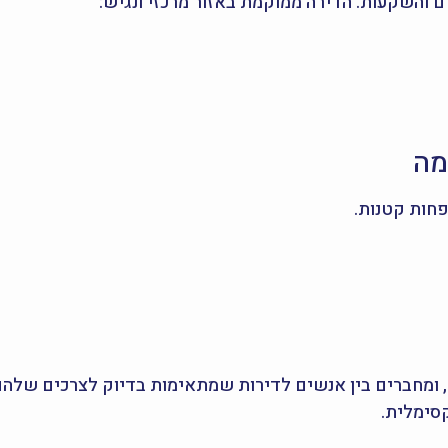
 והשקעות. הדירה ממוקמת באזור מרכזי ונגיש:
מה
קסימלית.