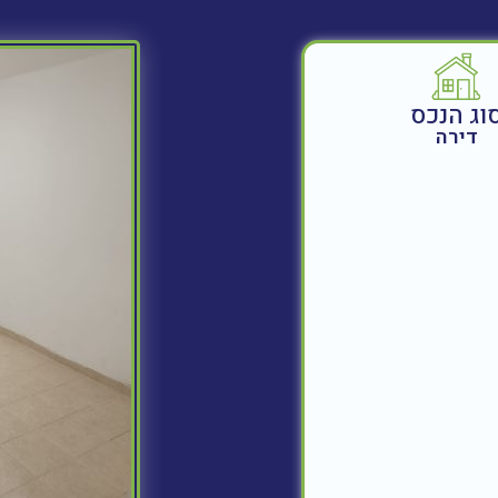
וג הנכס
דירה