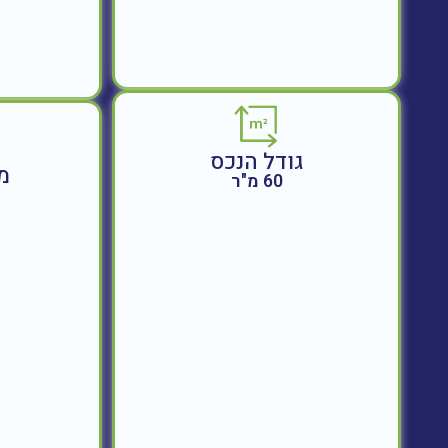
גודל הנכס
מ
60 מ"ר