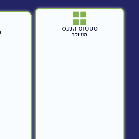
סטטוס הנכס
ס
הושכר