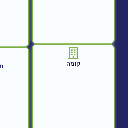
קומה
מח