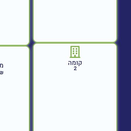
קומה
מח
2
730,000