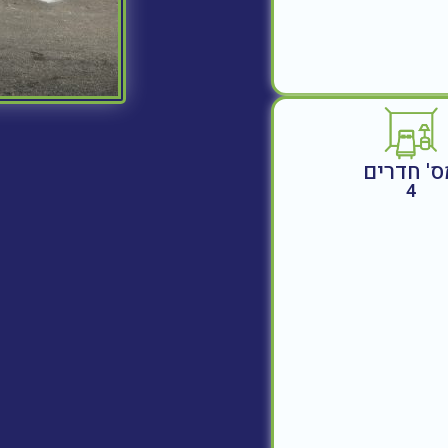
ס' חדרים
4