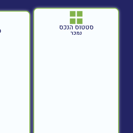
סטטוס הנכס
ס
נמכר