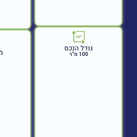
גודל הנכס
מ
100 מ"ר