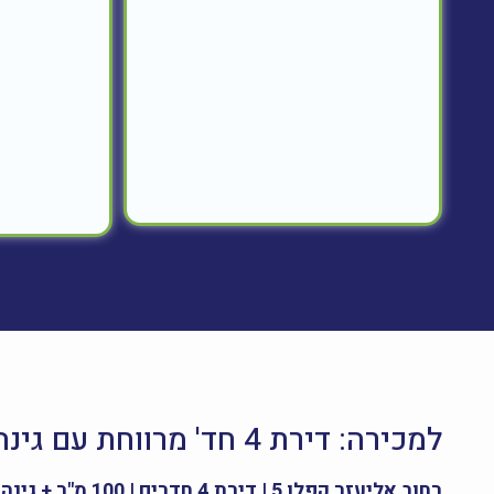
למכירה: דירת 4 חד' מרווחת עם גינה פרטית בלב שכונת נווה זית, לוד
רחוב אליעזר קפלן 5 | דירת 4 חדרים | 100 מ"ר + גינה 35 מ"ר | חנייה פרטית | כניסה מיידית