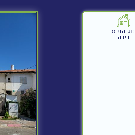
וג הנכס
דירה