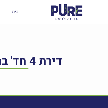
בית
דירת 4 חד' ברחוב אליעזר קפלן 5, לוד – למכירה