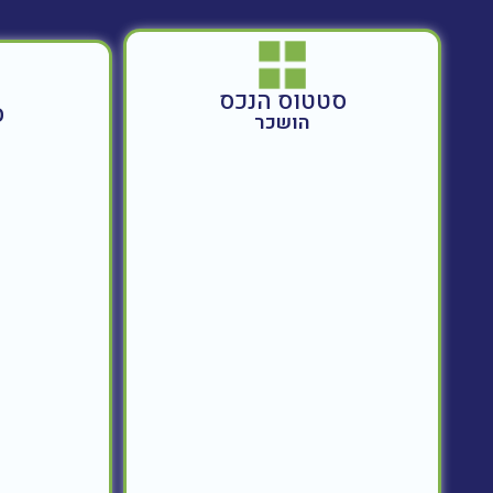
סטטוס הנכס
ס
הושכר