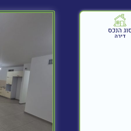
וג הנכס
דירה