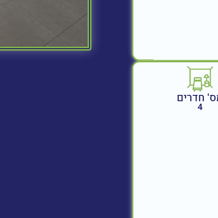
ס' חדרים
4