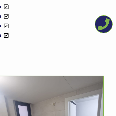
מ
ח
מ
ח