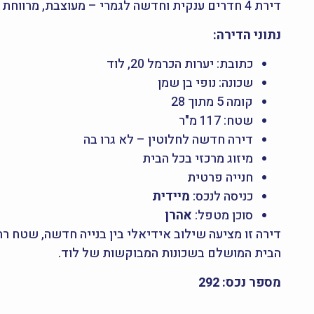
דירת 4 חדרים ענקית וחדשה לגמרי – מעוצבת, מרווחת ונעימה, מושלמת למשפחות.
נתוני הדירה:
כתובת: יערות הכרמל 20, לוד
שכונה: נופי בן שמן
קומה 5 מתוך 28
שטח: 117 מ"ר
דירה חדשה לחלוטין – לא גרו בה
מיזוג מרכזי בכל הבית
חנייה פרטית
כניסה לנכס:
מיידית
סוכן מטפל:
אהרן
דירה זו מציעה שילוב אידיאלי בין בנייה חדשה, שטח רחב
הבית המושלם בשכונות המבוקשות של לוד.
מספר נכס: 292