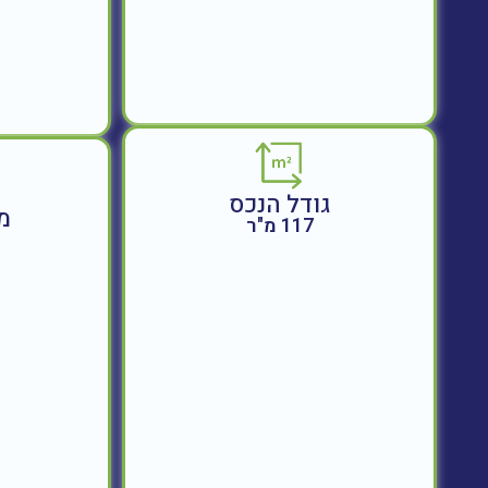
גודל הנכס
מ
117 מ"ר