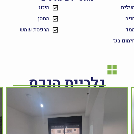
עלית
מיזוג
ניה
מחסן
מד
מרפסת שמש
ימום בגז
גלריית הנכס