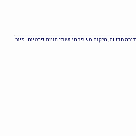
הדירה ברחוב פרופסור יעקב נאמן 16 מציעה שילוב מצוין של דירה חדשה, מיקום משפחתי ושתי חניות פרטיות. פיור