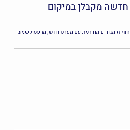
רופסור יעקב נאמן 16, ירושלים – חדשה מקבלן במיקום
להשכרה בירושלים בסביבה איכותית ומשפחתית? הדירה ברחוב פרופסור יעקב נאמן 16 מציעה חוויית מגורים מודרנית עם מפרט חדש, מרפסת שמש