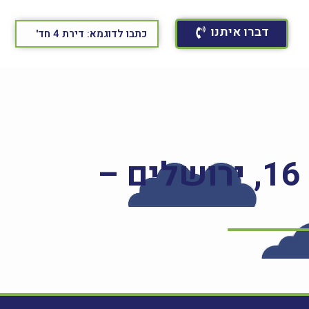
דברו איתנו
דירת 4 חד' ברחוב פרופסור יעקב נאמן 16, ירושלים –