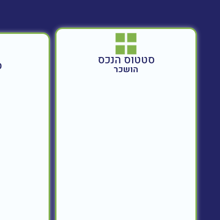
סטטוס הנכס
ס
הושכר