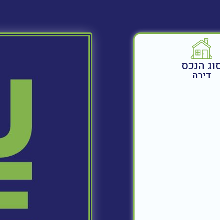
וג הנכס
דירה