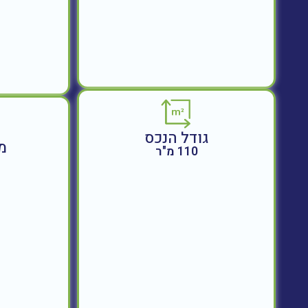
גודל הנכס
מ
110 מ"ר