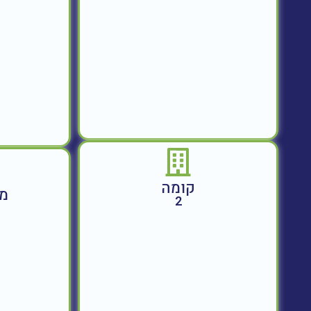
קומה
מח
2