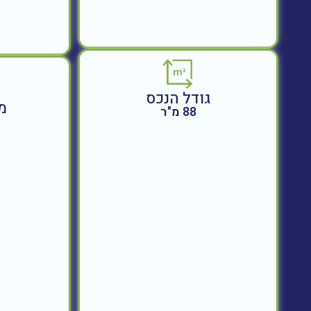
גודל הנכס
מ
88 מ"ר