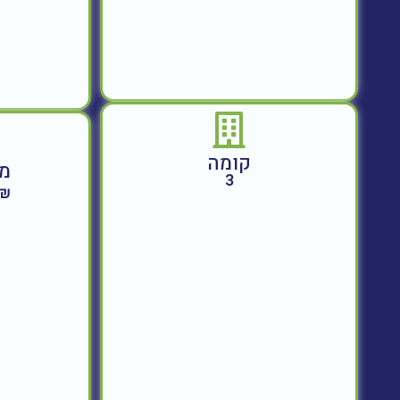
קומה
מח
3
230,000