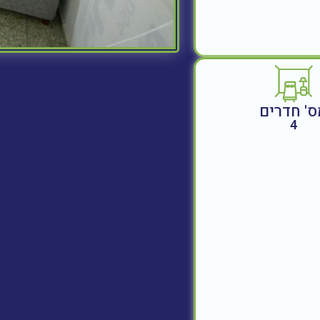
ס' חדרים
4