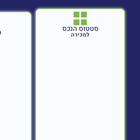
סטטוס הנכס
ס
למכירה