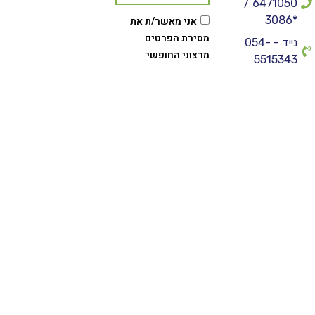
6471050 /
*3086
אני מאשר/ת את
מסירת הפרטים
נייד - 054-
מרצוני החופשי
5515343
והשימוש בהם כדי
פקס - 073-
ליצור איתי קשר,
7308250
לרבות באמצעות דיוור
מייל -
ישיר וכן לצרכים
purenadlan@gmail.com
שיווקיים או
סטטיסטיים.
כתובת - הרב
חיים חורי 29, לוד
שליחה
דרושים בפיור
נדל"ן
הצהרת נגישות
|
דרושים בפיור נדל"ן
|
קידום אורגני (SEO)
באמצעות Y.Y. Digital
|
נותני שירות
|
תנאי שימוש ומדיניות
הפרטיות
|
מחשבון משכנתא
|
מחשבון מס שבח
|
עוצב ונבנה ב-
על ידי אורן בן ישי (Sheket.media)