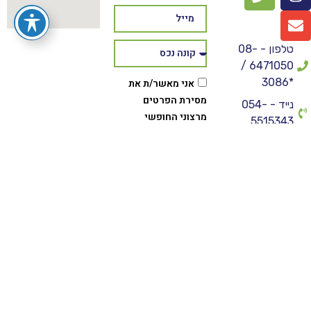
טלפון - 08-
6471050 /
*3086
אני מאשר/ת את
מסירת הפרטים
נייד - 054-
מרצוני החופשי
5515343
והשימוש בהם כדי
פקס - 073-
ליצור איתי קשר,
7308250
לרבות באמצעות דיוור
מייל -
ישיר וכן לצרכים
purenadlan@gmail.com
שיווקיים או
סטטיסטיים.
כתובת - הרב
חיים חורי 29, לוד
שליחה
דרושים בפיור
נדל"ן