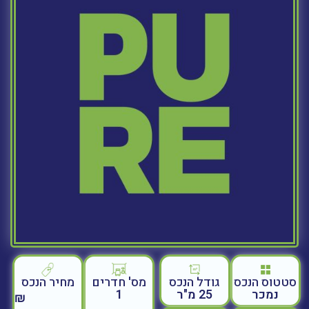
סטטוס הנכס
גודל הנכס
מחיר הנכס
מס' חדרים
נמכר
25 מ"ר
1
₪