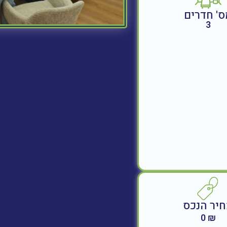
ס' חדרים
3
יר הנכס
₪ 0