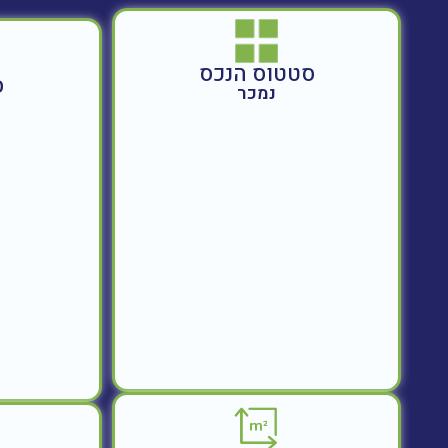
סטטוס הנכס
ס
נמכר