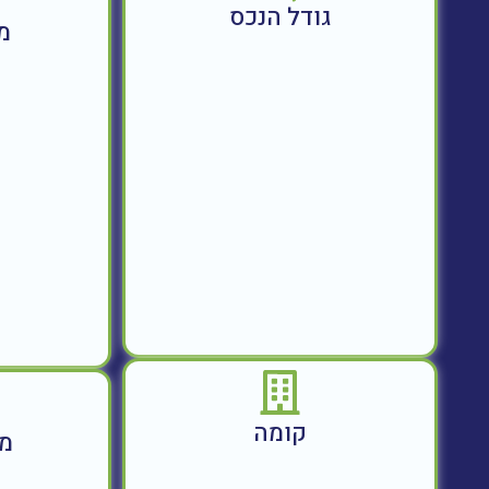
גודל הנכס
מ
קומה
מח